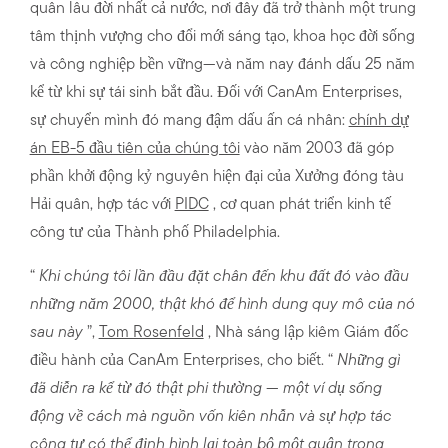
quân lâu đời nhất cả nước, nơi đây đã trở thành một trung
tâm thịnh vượng cho đổi mới sáng tạo, khoa học đời sống
và công nghiệp bền vững—và năm nay đánh dấu 25 năm
kể từ khi sự tái sinh bắt đầu. Đối với CanAm Enterprises,
sự chuyển mình đó mang đậm dấu ấn cá nhân:
chính dự
án EB-5 đầu tiên của chúng tôi
vào năm 2003 đã góp
phần khởi động kỷ nguyên hiện đại của Xưởng đóng tàu
Hải quân, hợp tác với
PIDC
, cơ quan phát triển kinh tế
công tư của Thành phố Philadelphia.
“
Khi chúng tôi lần đầu đặt chân đến khu đất đó vào đầu
những năm 2000, thật khó để hình dung quy mô của nó
sau này
”,
Tom Rosenfeld
, Nhà sáng lập kiêm Giám đốc
điều hành của CanAm Enterprises, cho biết. “
Những gì
đã diễn ra kể từ đó thật phi thường — một ví dụ sống
động về cách mà nguồn vốn kiên nhẫn và sự hợp tác
công tư có thể định hình lại toàn bộ một quận trong