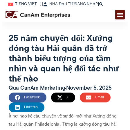
TIẾNG VIỆT
|
NHÀ ĐẦU TƯ ĐĂNG NHẬP
|
25 năm chuyển đổi: Xưởng
đóng tàu Hải quân đã trở
thành biểu tượng của tầm
nhìn và quan hệ đối tác như
thế nào
Qua
CanAm Marketing
November 5, 2025
Facebook
X
Email
LinkedIn
Ít nơi nào kể câu chuyện về sự đổi mới như
Xưởng đóng
tàu Hải quân Philadelphia
. Từng là xưởng đóng tàu hải