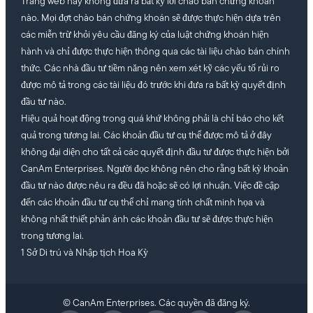
Trang web này không đưa ra bất kỳ lời chào bán chứng khoán
nào. Mọi đợt chào bán chứng khoán sẽ được thực hiện dựa trên
các miễn trừ khỏi yêu cầu đăng ký của luật chứng khoán hiện
hành và chỉ được thực hiện thông qua các tài liệu chào bán chính
thức. Các nhà đầu tư tiềm năng nên xem xét kỹ các yếu tố rủi ro
được mô tả trong các tài liệu đó trước khi đưa ra bất kỳ quyết định
đầu tư nào.
Hiệu quả hoạt động trong quá khứ không phải là chỉ báo cho kết
quả trong tương lai. Các khoản đầu tư cụ thể được mô tả ở đây
không đại diện cho tất cả các quyết định đầu tư được thực hiện bởi
CanAm Enterprises. Người đọc không nên cho rằng bất kỳ khoản
đầu tư nào được nêu ra đều đã hoặc sẽ có lợi nhuận. Việc đề cập
đến các khoản đầu tư cụ thể chỉ mang tính chất minh họa và
không nhất thiết phản ánh các khoản đầu tư sẽ được thực hiện
trong tương lai.
1 Sở Di trú và Nhập tịch Hoa Kỳ
© CanAm Enterprises. Các quyền đã đăng ký.