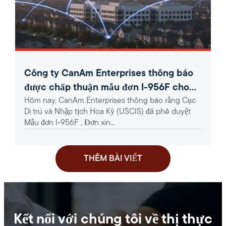
Công ty CanAm Enterprises thông báo
được chấp thuận mẫu đơn I-956F cho
Hôm nay, CanAm Enterprises thông báo rằng Cục
dự án EB-5 khu vực nông thôn phủ sóng
Di trú và Nhập tịch Hoa Kỳ (USCIS) đã phê duyệt
rộng 360 độ.
Mẫu đơn I-956F , Đơn xin...
THÊM BÀI VIẾT
Kết nối với chúng tôi về thị thực