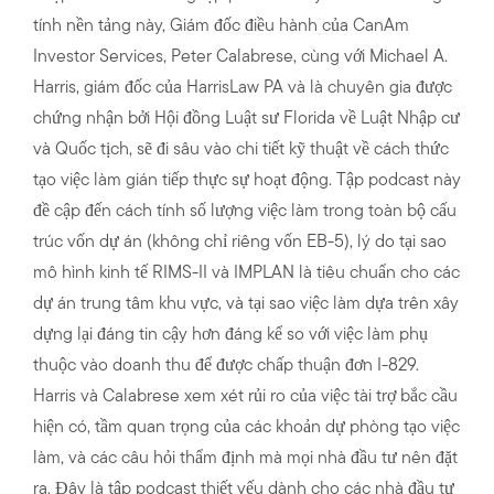
tính nền tảng này, Giám đốc điều hành của CanAm
Investor Services, Peter Calabrese, cùng với Michael A.
Harris, giám đốc của HarrisLaw PA và là chuyên gia được
chứng nhận bởi Hội đồng Luật sư Florida về Luật Nhập cư
và Quốc tịch, sẽ đi sâu vào chi tiết kỹ thuật về cách thức
tạo việc làm gián tiếp thực sự hoạt động. Tập podcast này
đề cập đến cách tính số lượng việc làm trong toàn bộ cấu
trúc vốn dự án (không chỉ riêng vốn EB-5), lý do tại sao
mô hình kinh tế RIMS-II và IMPLAN là tiêu chuẩn cho các
dự án trung tâm khu vực, và tại sao việc làm dựa trên xây
dựng lại đáng tin cậy hơn đáng kể so với việc làm phụ
thuộc vào doanh thu để được chấp thuận đơn I-829.
Harris và Calabrese xem xét rủi ro của việc tài trợ bắc cầu
hiện có, tầm quan trọng của các khoản dự phòng tạo việc
làm, và các câu hỏi thẩm định mà mọi nhà đầu tư nên đặt
ra. Đây là tập podcast thiết yếu dành cho các nhà đầu tư