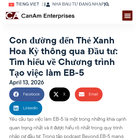
TIẾNG VIỆT
|
NHÀ ĐẦU TƯ ĐĂNG NHẬP
|
Con đường đến Thẻ Xanh
Hoa Kỳ thông qua Đầu tư:
Tìm hiểu về Chương trình
Tạo việc làm EB-5
April 13, 2026
Facebook
X
Email
LinkedIn
Yêu cầu tạo việc làm EB-5 là một trong những khía cạnh
quan trọng nhất và ít được hiểu rõ nhất trong quy trình
nhập cư đầu tư. Trong tập podcast Beyond EB-5 mang