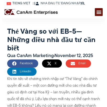
TIẾNG VIỆT
|
NHÀ ĐẦU TƯ ĐĂNG NHẬP
|
Thẻ Vàng so với EB-5—
Những điều nhà đầu tư cần
biết
Qua
CanAm Marketing
November 12, 2025
Facebook
X
Email
LinkedIn
Khi tin tức về chương trình nhập cư “Thẻ Vàng” do chính
quyền đề xuất – một con đường mới cho các nhà đầu tư
giàu có định cư tại Hoa Kỳ – lan truyền, nhiều gia đình
quốc tế đã chú ý. Liệu lựa chọn mới này có thể cạnh tranh
với EB-5 không? Liệu nó có mang lại con đường nhanh