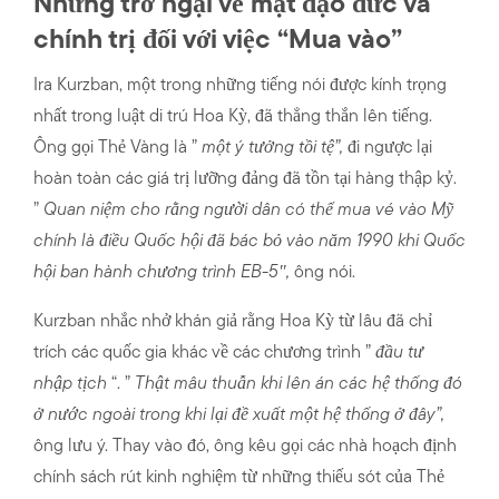
Những trở ngại về mặt đạo đức và
chính trị đối với việc “Mua vào”
Ira Kurzban, một trong những tiếng nói được kính trọng
nhất trong luật di trú Hoa Kỳ, đã thẳng thắn lên tiếng.
Ông gọi Thẻ Vàng là ”
một ý tưởng tồi tệ”,
đi ngược lại
hoàn toàn các giá trị lưỡng đảng đã tồn tại hàng thập kỷ.
”
Quan niệm cho rằng người dân có thể mua vé vào Mỹ
chính là điều Quốc hội đã bác bỏ vào năm 1990 khi Quốc
hội ban hành chương trình EB-5″,
ông nói.
Kurzban nhắc nhở khán giả rằng Hoa Kỳ từ lâu đã chỉ
trích các quốc gia khác về các chương trình ”
đầu tư
nhập tịch
“. ”
Thật mâu thuẫn khi lên án các hệ thống đó
ở nước ngoài trong khi lại đề xuất một hệ thống ở đây”,
ông lưu ý. Thay vào đó, ông kêu gọi các nhà hoạch định
chính sách rút kinh nghiệm từ những thiếu sót của Thẻ