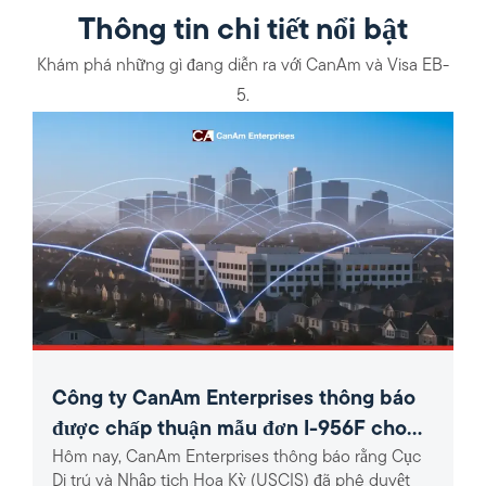
Thông tin chi tiết nổi bật
Khám phá những gì đang diễn ra với CanAm và Visa EB-
5.
Công ty CanAm Enterprises thông báo
được chấp thuận mẫu đơn I-956F cho
Hôm nay, CanAm Enterprises thông báo rằng Cục
dự án EB-5 khu vực nông thôn phủ sóng
Di trú và Nhập tịch Hoa Kỳ (USCIS) đã phê duyệt