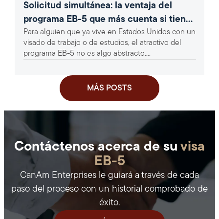
Solicitud simultánea: la ventaja del
programa EB-5 que más cuenta si tienes
Para alguien que ya vive en Estados Unidos con un
un visado H-1B o F-1
visado de trabajo o de estudios, el atractivo del
programa EB-5 no es algo abstracto....
MÁS POSTS
Contáctenos acerca de su
visa
EB-5
CanAm Enterprises le guiará a través de cada
paso del proceso con un historial comprobado de
éxito.