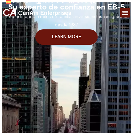
ESPAÑOL
|
ACCESO DE INVERSORES
|
Su experto de confianza en EB-5
Empoderando a miles de familias inversionistas inmigrantes
desde 1987.
LEARN MORE