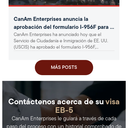
CanAm Enterprises anuncia la
aprobación del formulario I-956F para el
CanAm Enterprises ha anunciado hoy que el
proyecto EB-5 «360 Broadband Rural»
Servicio de Ciudadanía e Inmigración de EE. UU.
(USCIS) ha aprobado el formulario I-956F,
«Solicitud de aprobación de...
MÁS POSTS
Contáctenos acerca de su
visa
EB-5
CanAm Enterprises le guiará a través de cada
paso del proceso con un historial comprobado de