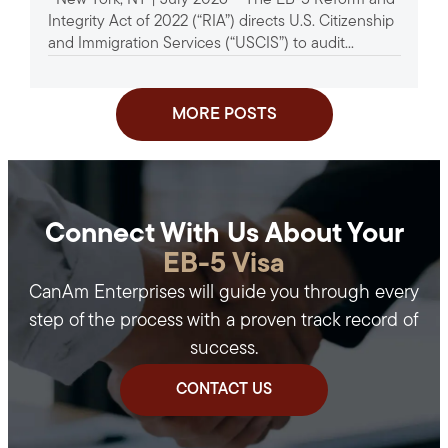
Integrity Act of 2022 (“RIA”) directs U.S. Citizenship
and Immigration Services (“USCIS”) to audit...
MORE POSTS
Connect With Us About Your
EB-5 Visa
CanAm Enterprises will guide you through every
step of the process with a proven track record of
success.
CONTACT US