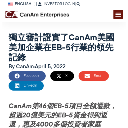
ENGLISH
|
INVESTOR LOG IN
|
獨立審計證實了CanAm美國
美加企業在EB-5行業的領先
記錄
By
CanAm
April 5, 2022
Facebook
X
Email
LinkedIn
CanAm
第
46
個
EB-5
項目全額還款，
超過
20
億美元的
EB-5
資金得到返
還，惠及
4000
多個投資者家庭