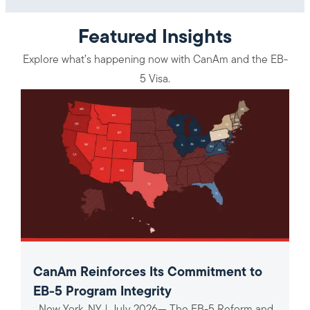
Featured Insights
Explore what’s happening now with CanAm and the EB-
5 Visa.
CanAm Reinforces Its Commitment to
EB-5 Program Integrity
New York, NY | July 2026— The EB-5 Reform and