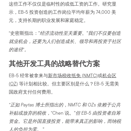
这些工作不仅仅是临时性的或低工资的工作。研究显
示，EB-5 投资创造的工作岗位平均年薪为 74,000 美
元，支持长期的职业发展和家庭稳定。
“史密斯指出：”
经济流动性至关重要
。”
我们不仅要创造
就业机会，还要为人们创造成长、领导和再投资于社区
的途径
“
。
其他开发工具的战略替代方案
EB-5 经常被拿来与
新市场税收抵免 (NMTC
)
或
机会区
(OZ)
等计划相比较。但主要区别是什么？EB-5 无需美
国政府支付任何费用。
“正如 Paytas 博士所指出的，NMTC 和 OZs 依赖于公共
补贴或放弃的税收，
“Chen 说。”
但 EB-5 由投资者自筹
资金。它是外国直接投资，能带来真正的影响，而纳税
人的负担为零。
”