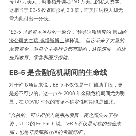
每 50 万美元，就能额外调动 160 万美元的私人资本。
这相当于 EB-5 投资回报的 3.3 倍，而美国纳税人却无
需为此付出一分钱。
“
EB-5 只是资本堆栈的一部分，
“领导这项研究的
第四经
济公司的杰瑞-佩塔斯博士
解释说。”
但它带来了大量的
配套资金，对每个主要行业都有影响，从建筑业、酒店
业到教育、零售和医疗保健。
EB-5 是金融危机期间的生命线
对于许多项目来说，EB-5 不仅仅是一种辅助手段，更
是必不可少的。这一点在 2008 年金融危机期间尤为明
显，在 COVID 时代的市场不确定性时期也是如此。
“
合格的、可立即投入使用的项目一夜之间失去了融
资
，”
JTC 的 Ed Smith
说。”
EB-5不仅是可靠的资金来
源，也是开发商和社区的希望灯塔
“
。