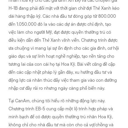
nhân Hoa Kỳ cho các gia đình Ấn Độ và các chuyên gia
H-1B đang phải đối mặt với thời gian chờ đợi Thẻ Xanh kéo
dài hàng thập kỷ. Các nhà đầu tư đóng góp từ 800.000
đến 1.050.000 đô la vào các dự án được chỉ định, tạo
việc làm cho người Mỹ, đạt được quyền thường trú có
điều kiện dẫn đến Thẻ Xanh vĩnh viễn. Chương trình được
ưa chuộng vì mang lại sự ổn định cho các gia đình, cơ hội
giáo dục và sự linh hoạt nghề nghiệp, tạo nền tảng cho
tương lai của con cái họ tại Hoa Kỳ. Bài viết cũng đề cập
đến các cập nhật pháp lý gần đây, xu hướng đầu tư và
động lực cá nhân thúc đẩy việc tham gia vào con đường
nhập cư đầy rủi ro nhưng ngày càng phổ biến này.
Tại CanAm, chúng tôi hiểu rõ những động lực này.
Chương trình EB-5 cung cấp một lộ trình hợp pháp và
minh bạch để có được quyền thường trú nhân Hoa Kỳ,
không chỉ cho nhà đầu tư mà còn cho cả vợ/chồng và