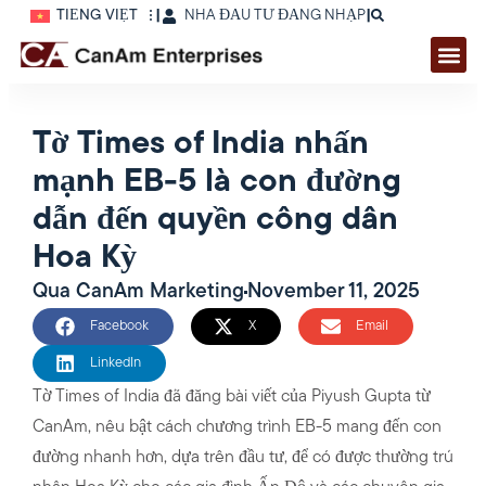
TIẾNG VIỆT
|
NHÀ ĐẦU TƯ ĐĂNG NHẬP
|
Tờ Times of India nhấn
mạnh EB-5 là con đường
dẫn đến quyền công dân
Hoa Kỳ
Qua
CanAm Marketing
November 11, 2025
Facebook
X
Email
LinkedIn
Tờ Times of India đã đăng bài viết của Piyush Gupta từ
CanAm, nêu bật cách chương trình EB-5 mang đến con
đường nhanh hơn, dựa trên đầu tư, để có được thường trú