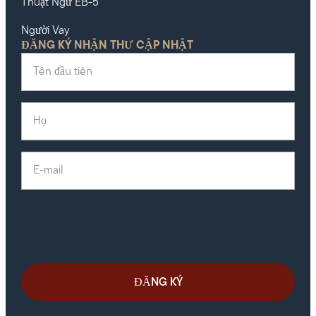
Thuật Ngữ EB-5
Người Vay
ĐĂNG KÝ NHẬN THƯ CẬP NHẬT
Tên đầu tiên
(Required)
Họ
(Required)
E-mail
(Required)