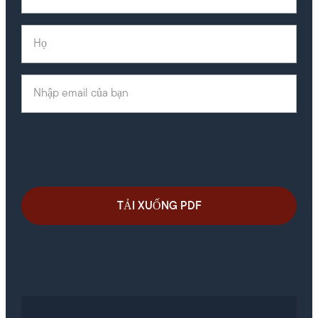
Họ
E-mail
(Required)