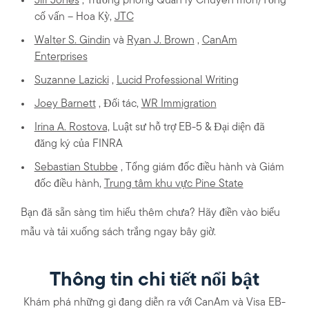
Jill Jones
, Trưởng phòng Quản lý Chuyên môn/Tổng
cố vấn – Hoa Kỳ,
JTC
Walter S. Gindin
và
Ryan J. Brown
,
CanAm
Enterprises
Suzanne Lazicki
,
Lucid Professional Writing
Joey Barnett
, Đối tác,
WR Immigration
Irina A. Rostova,
Luật sư hỗ trợ EB-5 & Đại diện đã
đăng ký của FINRA
Sebastian Stubbe
, Tổng giám đốc điều hành và Giám
đốc điều hành,
Trung tâm khu vực Pine State
Bạn đã sẵn sàng tìm hiểu thêm chưa? Hãy điền vào biểu
mẫu và tải xuống sách trắng ngay bây giờ.
Thông tin chi tiết nổi bật
Khám phá những gì đang diễn ra với CanAm và Visa EB-