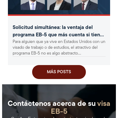
Solicitud simultánea: la ventaja del
programa EB-5 que más cuenta si tienes
Para alguien que ya vive en Estados Unidos con un
un visado H-1B o F-1
visado de trabajo o de estudios, el atractivo del
programa EB-5 no es algo abstracto....
MÁS POSTS
Contáctenos acerca de su
visa
EB-5