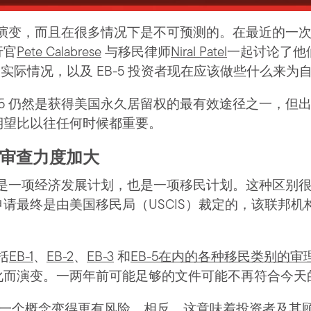
快速演变，而且在很多情况下是不可预测的。在最近的一次
行官
Pete Calabrese
与移民律师
Niral Patel
一起讨论了他
的实际情况，以及 EB-5 投资者现在应该做些什么来
-5 仍然是获得美国永久居留权的最有效途径之一，但
期望比以往任何时候都重要。
，但审查力度加大
 既是一项经济发展计划，也是一项移民计划。这种区别
请最终是由美国移民局（USCIS）裁定的，该联邦机
括
EB-1
、
EB-2
、
EB-3
和
EB-5在内的各种移民类别的审
化而演变。一两年前可能足够的文件可能不再符合今天
 作为一个概念变得更有风险。相反，这意味着投资者及