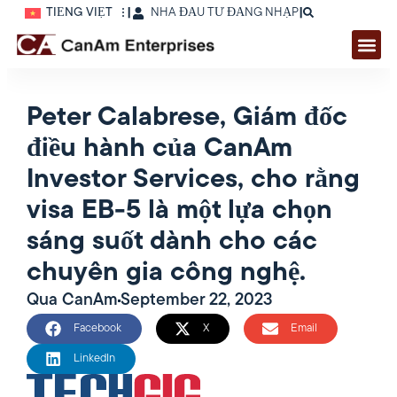
TIẾNG VIỆT
|
NHÀ ĐẦU TƯ ĐĂNG NHẬP
|
Peter Calabrese, Giám đốc
điều hành của CanAm
Investor Services, cho rằng
visa EB-5 là một lựa chọn
sáng suốt dành cho các
chuyên gia công nghệ.
Qua
CanAm
September 22, 2023
Facebook
X
Email
LinkedIn