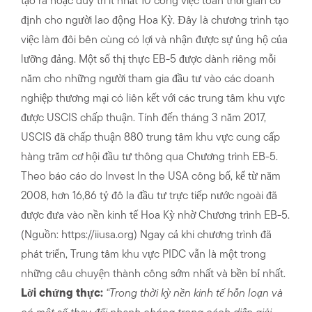
tạo ra hoặc duy trì ít nhất 10 công việc toàn thời gian cố
định cho người lao động Hoa Kỳ. Đây là chương trình tạo
việc làm đôi bên cùng có lợi và nhận được sự ủng hộ của
lưỡng đảng. Một số thị thực EB-5 được dành riêng mỗi
năm cho những người tham gia đầu tư vào các doanh
nghiệp thương mại có liên kết với các trung tâm khu vực
được USCIS chấp thuận. Tính đến tháng 3 năm 2017,
USCIS đã chấp thuận 880 trung tâm khu vực cung cấp
hàng trăm cơ hội đầu tư thông qua Chương trình EB-5.
Theo báo cáo do Invest In the USA công bố, kể từ năm
2008, hơn 16,86 tỷ đô la đầu tư trực tiếp nước ngoài đã
được đưa vào nền kinh tế Hoa Kỳ nhờ Chương trình EB-5.
(Nguồn: https://iiusa.org) Ngay cả khi chương trình đã
phát triển, Trung tâm khu vực PIDC vẫn là một trong
những câu chuyện thành công sớm nhất và bền bỉ nhất.
Lời chứng thực:
“Trong thời kỳ nền kinh tế hỗn loạn và