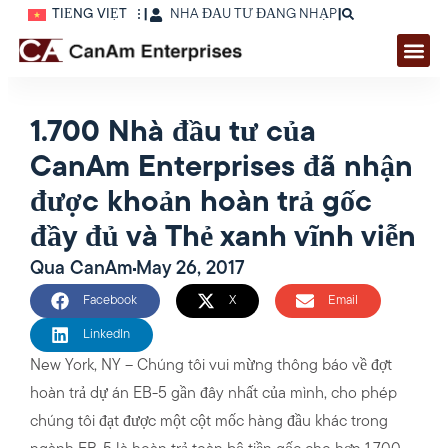
TIẾNG VIỆT
|
NHÀ ĐẦU TƯ ĐĂNG NHẬP
|
1.700 Nhà đầu tư của
CanAm Enterprises đã nhận
được khoản hoàn trả gốc
đầy đủ và Thẻ xanh vĩnh viễn
Qua
CanAm
May 26, 2017
Facebook
X
Email
LinkedIn
New York, NY – Chúng tôi vui mừng thông báo về đợt
hoàn trả dự án EB-5 gần đây nhất của mình, cho phép
chúng tôi đạt được một cột mốc hàng đầu khác trong