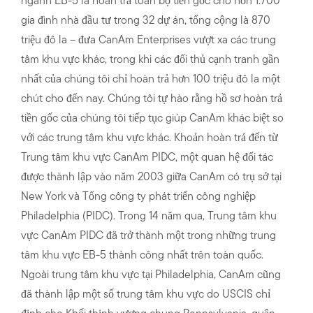
ngành EB-5 là hoàn trả toàn bộ tiền gốc cho hơn 1.700
gia đình nhà đầu tư trong 32 dự án, tổng cộng là 870
triệu đô la – đưa CanAm Enterprises vượt xa các trung
tâm khu vực khác, trong khi các đối thủ cạnh tranh gần
nhất của chúng tôi chỉ hoàn trả hơn 100 triệu đô la một
chút cho đến nay. Chúng tôi tự hào rằng hồ sơ hoàn trả
tiền gốc của chúng tôi tiếp tục giúp CanAm khác biệt so
với các trung tâm khu vực khác. Khoản hoàn trả đến từ
Trung tâm khu vực CanAm PIDC, một quan hệ đối tác
được thành lập vào năm 2003 giữa CanAm có trụ sở tại
New York và Tổng công ty phát triển công nghiệp
Philadelphia (PIDC). Trong 14 năm qua, Trung tâm khu
vực CanAm PIDC đã trở thành một trong những trung
tâm khu vực EB-5 thành công nhất trên toàn quốc.
Ngoài trung tâm khu vực tại Philadelphia, CanAm cũng
đã thành lập một số trung tâm khu vực do USCIS chỉ