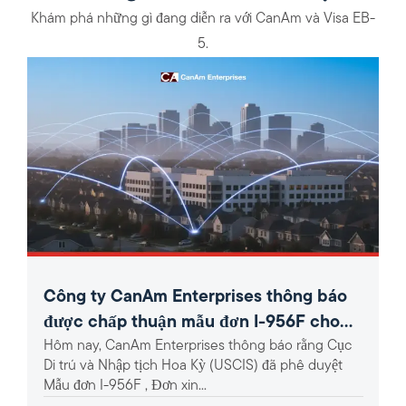
Khám phá những gì đang diễn ra với CanAm và Visa EB-
5.
Công ty CanAm Enterprises thông báo
được chấp thuận mẫu đơn I-956F cho
Hôm nay, CanAm Enterprises thông báo rằng Cục
dự án EB-5 khu vực nông thôn phủ sóng
Di trú và Nhập tịch Hoa Kỳ (USCIS) đã phê duyệt
rộng 360 độ.
Mẫu đơn I-956F , Đơn xin...