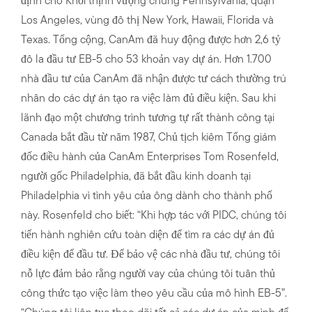
định cho Khối thịnh vượng chung Pennsylvania, quận
Los Angeles, vùng đô thị New York, Hawaii, Florida và
Texas. Tổng cộng, CanAm đã huy động được hơn 2,6 tỷ
đô la đầu tư EB-5 cho 53 khoản vay dự án. Hơn 1.700
nhà đầu tư của CanAm đã nhận được tư cách thường trú
nhân do các dự án tạo ra việc làm đủ điều kiện. Sau khi
lãnh đạo một chương trình tương tự rất thành công tại
Canada bắt đầu từ năm 1987, Chủ tịch kiêm Tổng giám
đốc điều hành của CanAm Enterprises Tom Rosenfeld,
người gốc Philadelphia, đã bắt đầu kinh doanh tại
Philadelphia vì tình yêu của ông dành cho thành phố
này. Rosenfeld cho biết: “Khi hợp tác với PIDC, chúng tôi
tiến hành nghiên cứu toàn diện để tìm ra các dự án đủ
điều kiện để đầu tư. Để bảo vệ các nhà đầu tư, chúng tôi
nỗ lực đảm bảo rằng người vay của chúng tôi tuân thủ
công thức tạo việc làm theo yêu cầu của mô hình EB-5”.