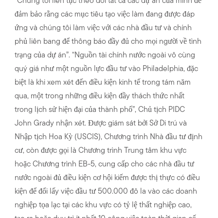
“Chúng tôi liên tục theo dõi tất cả các dự án của mình để
đảm bảo rằng các mục tiêu tạo việc làm đang được đáp
ứng và chúng tôi làm việc với các nhà đầu tư và chính
phủ liên bang để thông báo đầy đủ cho mọi người về tình
trạng của dự án”. “Nguồn tài chính nước ngoài vô cùng
quý giá như một nguồn lực đầu tư vào Philadelphia, đặc
biệt là khi xem xét đến điều kiện kinh tế trong tám năm
qua, một trong những điều kiện đầy thách thức nhất
trong lịch sử hiện đại của thành phố”, Chủ tịch PIDC
John Grady nhận xét. Được giám sát bởi Sở Di trú và
Nhập tịch Hoa Kỳ (USCIS), Chương trình Nhà đầu tư định
cư, còn được gọi là Chương trình Trung tâm khu vực
hoặc Chương trình EB-5, cung cấp cho các nhà đầu tư
nước ngoài đủ điều kiện cơ hội kiếm được thị thực có điều
kiện để đổi lấy việc đầu tư 500.000 đô la vào các doanh
nghiệp tọa lạc tại các khu vực có tỷ lệ thất nghiệp cao,