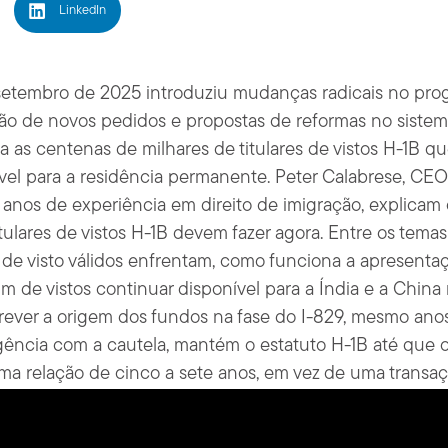
LinkedIn
setembro de 2025 introduziu mudanças radicais no prog
ão de novos pedidos e propostas de reformas no sistem
ra as centenas de milhares de titulares de vistos H-1B q
el para a residência permanente. Peter Calabrese, CEO
nos de experiência em direito de imigração, explicam 
tulares de vistos H-1B devem fazer agora. Entre os temas
 de visto válidos enfrentam, como funciona a apresenta
im de vistos continuar disponível para a Índia e a China
e rever a origem dos fundos na fase do I-829, mesmo an
urgência com a cautela, mantém o estatuto H-1B até que
uma relação de cinco a sete anos, em vez de uma transaç