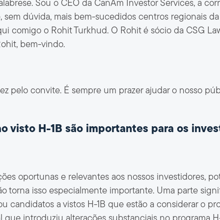
alabrese. Sou o CEO da CanAm Investor Services, a corre
 sem dúvida, mais bem-sucedidos centros regionais da 
qui comigo o Rohit Turkhud. O Rohit é sócio da CSG La
Rohit, bem-vindo.
vez pelo convite. É sempre um prazer ajudar o nosso púb
ao visto H-1B são importantes para os inve
s oportunas e relevantes aos nossos investidores, pote
o torna isso especialmente importante. Uma parte signifi
 ou candidatos a vistos H-1B que estão a considerar o pr
 que introduziu alterações substanciais no programa H-