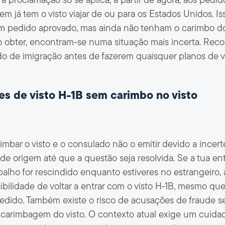
a proclamação só se aplica, a partir de agora, aos ped
m já tem o visto viajar de ou para os Estados Unidos. Is
um pedido aprovado, mas ainda não tenham o carimbo do
ra o obter, encontram-se numa situação mais incerta. 
 de imigração antes de fazerem quaisquer planos de v
res de visto H-1B sem carimbo no visto
rimbar o visto e o consulado não o emitir devido a incer
s de origem até que a questão seja resolvida. Se a tua e
balho for rescindido enquanto estiveres no estrangeiro, 
bilidade de voltar a entrar com o visto H-1B, mesmo que 
edido. Também existe o risco de acusações de fraude s
a carimbagem do visto. O contexto atual exige um cuid