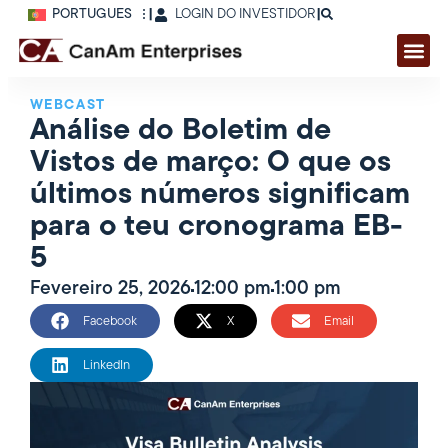
PORTUGUÊS
|
LOGIN DO INVESTIDOR
|
WEBCAST
Análise do Boletim de
Vistos de março: O que os
últimos números significam
para o teu cronograma EB-
5
Fevereiro 25, 2026
12:00 pm
1:00 pm
Facebook
X
Email
LinkedIn