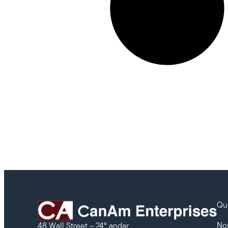
Qu
No
48 Wall Street – 24º andar