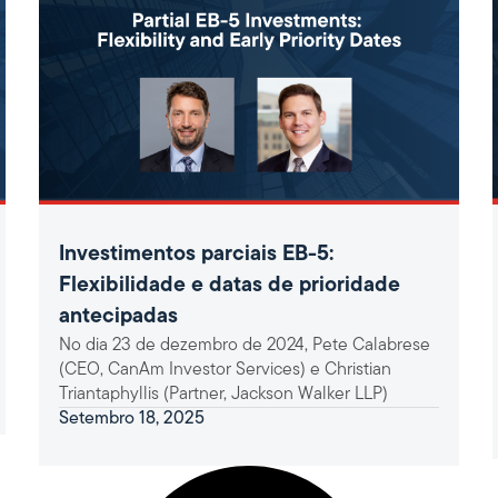
Investimentos parciais EB-5:
Flexibilidade e datas de prioridade
antecipadas
No dia 23 de dezembro de 2024, Pete Calabrese
(CEO, CanAm Investor Services) e Christian
Triantaphyllis (Partner, Jackson Walker LLP)
Setembro 18, 2025