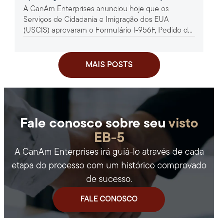
A CanAm Enterprises anunciou hoje que os
projeto EB-5 de banda larga rural 360
Serviços de Cidadania e Imigração dos EUA
(USCIS) aprovaram o Formulário I-956F, Pedido de
Aprovação de um Investimento...
MAIS POSTS
Fale conosco sobre seu
visto
EB-5
A CanAm Enterprises irá guiá-lo através de cada
etapa do processo com um histórico comprovado
de sucesso.
FALE CONOSCO