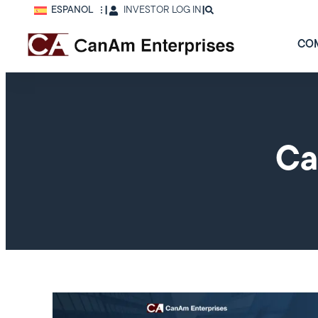
ESPAÑOL
|
INVESTOR LOG IN
|
CO
Ca