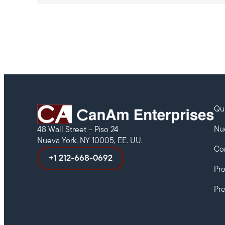
Qu
Nu
48 Wall Street – Piso 24
Nueva York, NY 10005, EE. UU.
Co
+1 212-668-0692
Pr
Pr