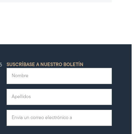
SUSCRÍBASE A NUESTRO BOLETÍN
5
Nombre
(Obligatorio)
Apellidos
(Obligatorio)
Envía un correo
(Obligatorio)
electrónico a