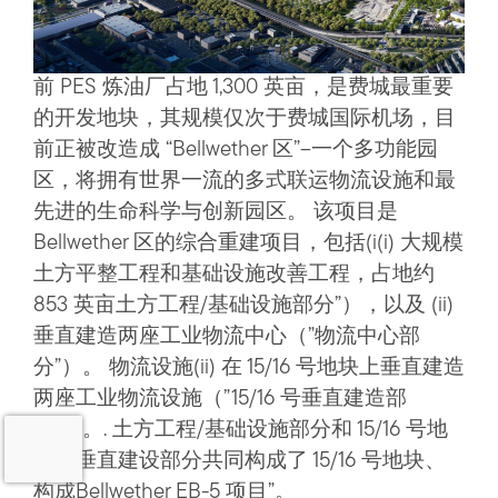
前 PES 炼油厂占地 1,300 英亩，是费城最重要
的开发地块，其规模仅次于费城国际机场，目
前正被改造成 “Bellwether 区”–一个多功能园
区，将拥有世界一流的多式联运物流设施和最
先进的生命科学与创新园区。
该项目是
Bellwether 区的综合重建项目，包括(
i
(i) 大规模
土方平整工程和基础设施改善工程，占地约
853 英亩
土方工程/基础设施部分”），以及 (ii)
垂直建造两座工业物流中心（”物流中心部
分”）。
物流设施
(ii) 在 15/16 号地块上垂直建造
两座工业物流设施（”15/16 号垂直建造部
分”）。
.
土方工程/基础设施部分和 15/16 号地
块的垂直建设部分共同构成了 15/16 号地块、
构成
Bellwether EB-5 项目”。