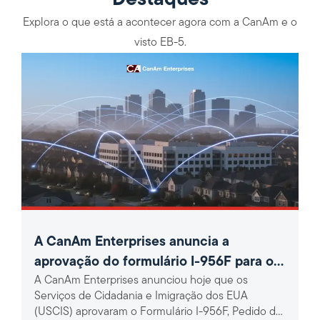
Explora o que está a acontecer agora com a CanAm e o
visto EB-5.
A CanAm Enterprises anuncia a
aprovação do formulário I-956F para o
A CanAm Enterprises anunciou hoje que os
projeto EB-5 de banda larga rural 360
Serviços de Cidadania e Imigração dos EUA
(USCIS) aprovaram o Formulário I-956F, Pedido de