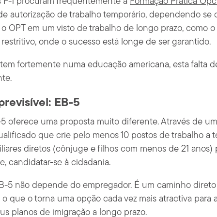
s F-1 procuram frequentemente a
Formação Prática Opc
de autorização de trabalho temporário, dependendo se 
o OPT em um visto de trabalho de longo prazo, como o
 restritivo, onde o sucesso está longe de ser garantido.
estem fortemente numa educação americana, esta falta d
te.
revisível: EB-5
5 oferece uma proposta muito diferente. Através de u
lificado que crie pelo menos 10 postos de trabalho a t
iliares diretos (cônjuge e filhos com menos de 21 anos
, candidatar-se à cidadania.
EB-5 não depende do empregador. É um caminho direto
 o que o torna uma opção cada vez mais atractiva para 
eus planos de imigração a longo prazo.