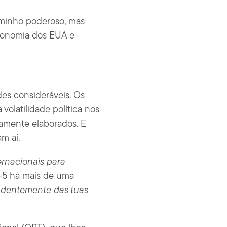
minho poderoso, mas
economia dos EUA e
des consideráveis.
Os
volatilidade política nos
samente elaborados. E
m aí.
ernacionais para
B-5 há mais de uma
endentemente das tuas