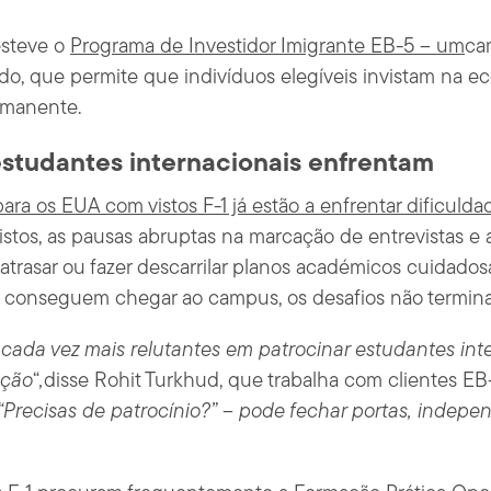
esteve o
Programa de Investidor Imigrante EB-5 – um
ca
do, que permite que indivíduos elegíveis invistam na 
rmanente.
estudantes internacionais enfrentam
ra os EUA com vistos F-1 já estão a enfrentar dificulda
stos, as pausas abruptas na marcação de entrevistas e a 
trasar ou fazer descarrilar planos académicos cuidado
conseguem chegar ao campus, os desafios não termina
ada vez mais relutantes em patrocinar estudantes int
ação
“
,
disse Rohit Turkhud, que trabalha com clientes E
“Precisas de patrocínio?
” – pode fechar portas, indep