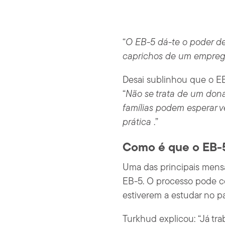
“
O EB-5 dá-te o poder d
caprichos de um empregad
Desai sublinhou que o EB
“
Não se trata de um dona
famílias podem esperar v
prática
.”
Como é que o EB-5
Uma das principais mensa
EB-5. O processo pode c
estiverem a estudar no pa
Turkhud explicou: “Já tra