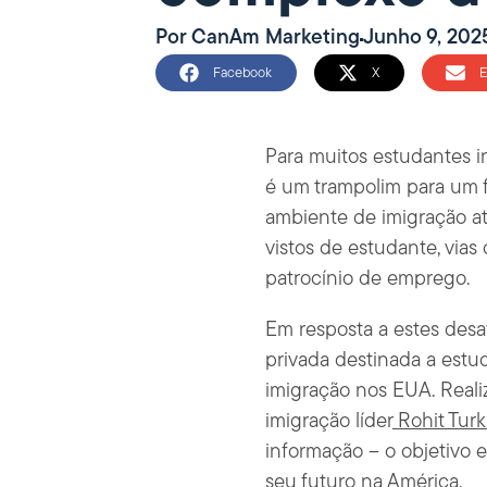
Por
CanAm Marketing
Junho 9, 202
Facebook
X
E
Para muitos estudantes i
é um trampolim para um 
ambiente de imigração at
vistos de estudante, vias
patrocínio de emprego.
Em resposta a estes des
privada destinada a estu
imigração nos EUA. Real
imigração líder
Rohit Tur
informação – o objetivo e
seu futuro na América.