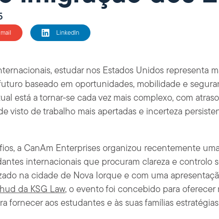
5
mail
LinkedIn
nternacionais, estudar nos Estados Unidos representa 
futuro baseado em oportunidades, mobilidade e seguran
ual está a tornar-se cada vez mais complexo, com atra
 de visto de trabalho mais apertadas e incerteza persist
afios, a CanAm Enterprises organizou recentemente um
dantes internacionais que procuram clareza e controlo 
izado na cidade de Nova Iorque e com uma apresentaç
khud da KSG Law
, o evento foi concebido para oferece
ra fornecer aos estudantes e às suas famílias estratégias 