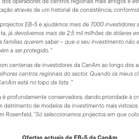
dos operadores de centros regionais mais antigos e e
ação através de um historial de consistência, conformid
 projectos EB-5 e ajudámos mais de 7.000 investidores
ta, já devolvemos mais de 2,5 mil milhões de dólares e
as famílias querem saber – que o seu investimento não e
ém a ser protegido.
”
com centenas de investidores da CanAm ao longo dos a
lhores centros regionais do sector. Quando os meus 
anAm está no topo da lista
.”
é profundamente conservadora, dando prioridade à cr
m detrimento de modelos de investimento mais vistosos 
m Rosenfeld, “
Só seleccionamos projectos em que colo
Ofertas actuais de EB-5 da CanAm