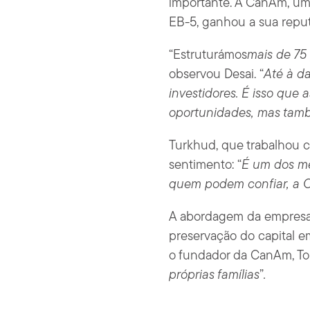
importante. A CanAm, um 
EB-5, ganhou a sua reput
“Estruturámos
mais de 75
observou Desai. “
Até à da
investidores. É isso que 
oportunidades, mas tamb
Turkhud, que trabalhou 
sentimento: “
É um dos me
quem podem confiar, a C
A abordagem da empresa 
preservação do capital e
o fundador da CanAm, To
próprias famílias
”
.