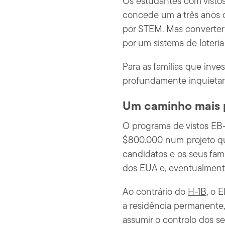
Os estudantes com visto
concede um a três anos 
por STEM. Mas converter 
por um sistema de loteria
Para as famílias que inv
profundamente inquietan
Um caminho mais p
O programa de vistos EB-
$800.000 num projeto qua
candidatos e os seus fam
dos EUA e, eventualmente
Ao contrário do
H-1B
, o 
a residência permanente,
assumir o controlo dos s