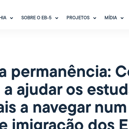
HIA
SOBRE O EB-5
PROJETOS
MÍDIA
 a permanência: 
a ajudar os estu
ais a navegar num
e imigração dos 