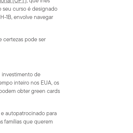
ional (OPT)
, que lhes
o seu curso é designado
 H-1B, envolve navegar
e certezas pode ser
m investimento de
empo inteiro nos EUA, os
) podem obter green cards
 e autopatrocinado para
as famílias que querem