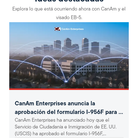
Explora lo que está ocurriendo ahora con CanAm y el
visado EB-5.
CanAm Enterprises anuncia la
aprobación del formulario I-956F para el
CanAm Enterprises ha anunciado hoy que el
proyecto EB-5 «360 Broadband Rural»
Servicio de Ciudadanía e Inmigración de EE. UU.
(USCIS) ha aprobado el formulario I-956F,