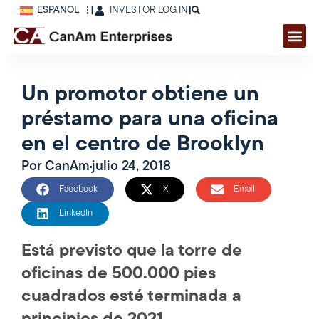
ESPAÑOL
|
INVESTOR LOG IN
|
Un promotor obtiene un
préstamo para una oficina
en el centro de Brooklyn
Por
CanAm
julio 24, 2018
Facebook
X
Email
LinkedIn
Está previsto que la torre de
oficinas de 500.000 pies
cuadrados esté terminada a